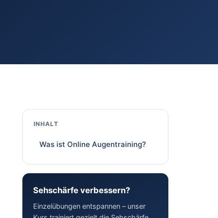
INHALT
Was ist Online Augentraining?
Sehschärfe verbessern?
Einzelübungen entspannen – unser
Kurs trainiert gezielt die Sehschärfe,