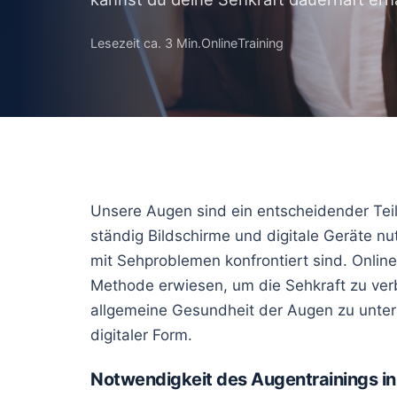
Trockene Aug
Rasterbrille
Lesezeit ca. 3 Min.
Online
Training
Doppelbilder
Peripheres Seh
Nachtblindheit
Überanstreng
Unsere Augen sind ein entscheidender Teil u
ständig Bildschirme und digitale Geräte n
mit Sehproblemen konfrontiert sind. Online
Methode erwiesen, um die Sehkraft zu ve
allgemeine Gesundheit der Augen zu unter
digitaler Form.
Notwendigkeit des Augentrainings i