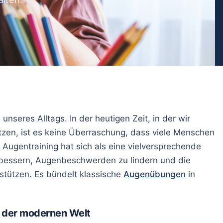
en
en trainieren
te Augen
nseres Alltags. In der heutigen Zeit, in der wir
utzen, ist es keine Überraschung, dass viele Menschen
 Augentraining hat sich als eine vielversprechende
rbessern, Augenbeschwerden zu lindern und die
stützen. Es bündelt klassische
Augenübungen
in
n der modernen Welt