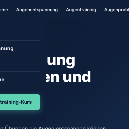
ome
Augenentspannung
Augentraining
Augenprob
nnung
rkrümmung
g
Übungen und
me
e
raining-Kurs
ik
us
t
 entspannen
rümmung
che Übungen die Augen entspannen können,
ad