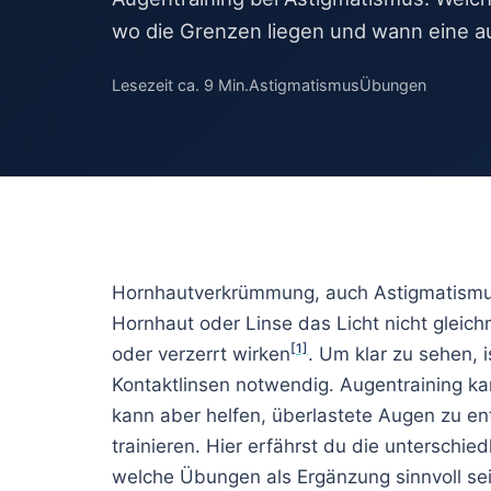
Trockene Aug
wo die Grenzen liegen und wann eine au
Rasterbrille
Doppelbilder
Lesezeit ca. 9 Min.
Astigmatismus
Übungen
Peripheres Seh
Nachtblindheit
Überanstreng
Hornhautverkrümmung, auch Astigmatismus g
Hornhaut oder Linse das Licht nicht glei
[1]
oder verzerrt wirken
. Um klar zu sehen, i
Kontaktlinsen notwendig. Augentraining ka
kann aber helfen, überlastete Augen zu 
trainieren. Hier erfährst du die untersch
welche Übungen als Ergänzung sinnvoll sein