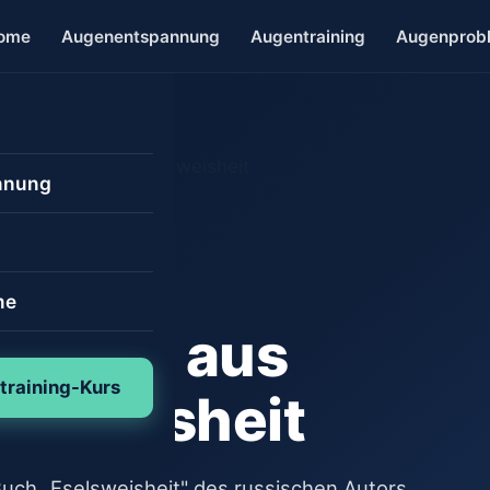
ome
Augenentspannung
Augentraining
Augenprob
nnung
g
g: Die
me
thode aus
e
raining-Kurs
ik
lsweisheit
t
 entspannen
rümmung
ch „Eselsweisheit" des russischen Autors
ad