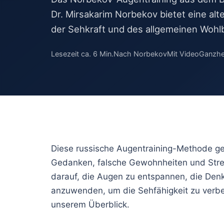
Trockene Aug
Dr. Mirsakarim Norbekov bietet eine a
Rasterbrille
Doppelbilder
der Sehkraft und des allgemeinen Wohl
Peripheres Seh
Nachtblindheit
Lesezeit ca. 6 Min.
Nach Norbekov
Mit Video
Ganzhei
Überanstreng
Diese russische Augentraining-Methode ge
Gedanken, falsche Gewohnheiten und Stress
darauf, die Augen zu entspannen, die Den
anzuwenden, um die Sehfähigkeit zu verbes
unserem Überblick.